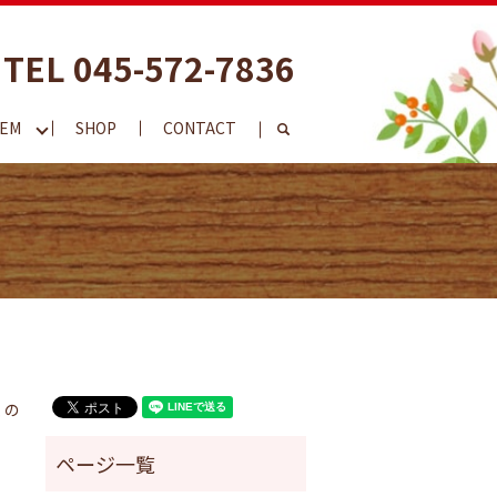
TEL 045-572-7836
TEM
SHOP
CONTACT
search
くの